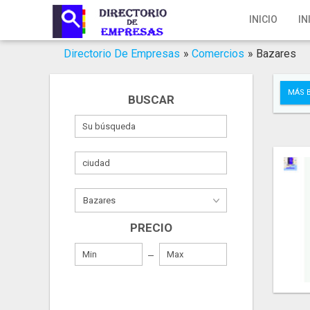
Inicio
INICIO
IN
Iniciar Sesión
Directorio De Empresas
»
Comercios
»
Bazares
Registro
MÁS 
BUSCAR
Contacto
Servicios Online
Servicios SEO
Publica Tu Empresa
PRECIO
Buscar