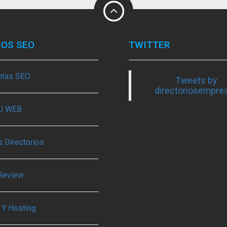
IOS SEO
TWITTER
ntas SEO
Tweets by
directoriosempre
TU WEB
 Directorios
Review
 Y Hosting