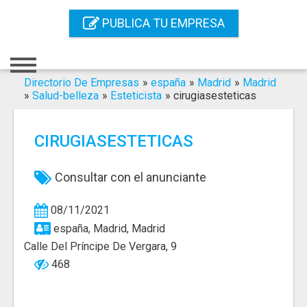
Inicio
PUBLICA TU EMPRESA
Iniciar Sesión
Registro
Directorio De Empresas
»
españa
»
Madrid
»
Madrid
»
Salud-belleza
»
Esteticista
»
cirugiasesteticas
Contacto
CIRUGIASESTETICAS
Servicios Online
Servicios SEO
Consultar con el anunciante
Publica Tu Empresa
08/11/2021
españa, Madrid, Madrid
Buscar
Calle Del Príncipe De Vergara, 9
468