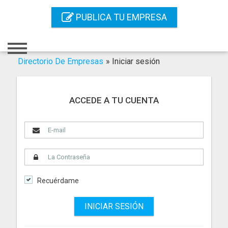
Inicio
PUBLICA TU EMPRESA
Iniciar Sesión
Registro
Directorio De Empresas
»
Iniciar sesión
Contacto
ACCEDE A TU CUENTA
Servicios Online
Servicios SEO
Publica Tu Empresa
Buscar
Recuérdame
INICIAR SESIÓN