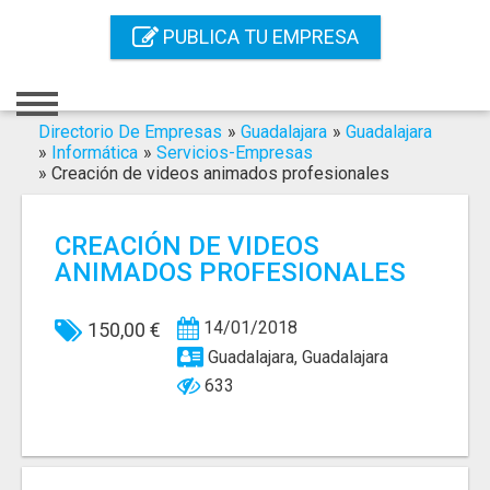
Inicio
PUBLICA TU EMPRESA
Iniciar Sesión
Registro
Directorio De Empresas
»
Guadalajara
»
Guadalajara
»
Informática
»
Servicios-Empresas
»
Creación de videos animados profesionales
Contacto
Servicios Online
CREACIÓN DE VIDEOS
ANIMADOS PROFESIONALES
Servicios SEO
Publica Tu Empresa
14/01/2018
150,00 €
Guadalajara, Guadalajara
Buscar
633