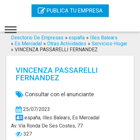
Inicio
PUBLICA TU EMPRESA
Iniciar Sesión
Registro
Directorio De Empresas
»
españa
»
Illes Balears
»
Es Mercadal
»
Otras Actividades
»
Servicios-Hogar
»
VINCENZA PASSARELLI FERNANDEZ
Contacto
Servicios Online
VINCENZA PASSARELLI
FERNANDEZ
Servicios SEO
Publica Tu Empresa
Consultar con el anunciante
Buscar
25/07/2023
españa, Illes Balears, Es Mercadal
Av. Vía Ronda De Ses Costes, 77
327