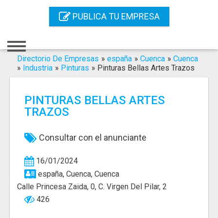
Inicio
PUBLICA TU EMPRESA
Iniciar Sesión
Registro
Directorio De Empresas
»
españa
»
Cuenca
»
Cuenca
»
Industria
»
Pinturas
»
Pinturas Bellas Artes Trazos
Contacto
PINTURAS BELLAS ARTES
Servicios Online
TRAZOS
Servicios SEO
Consultar con el anunciante
Publica Tu Empresa
16/01/2024
Buscar
españa, Cuenca, Cuenca
Calle Princesa Zaida, 0, C. Virgen Del Pilar, 2
426