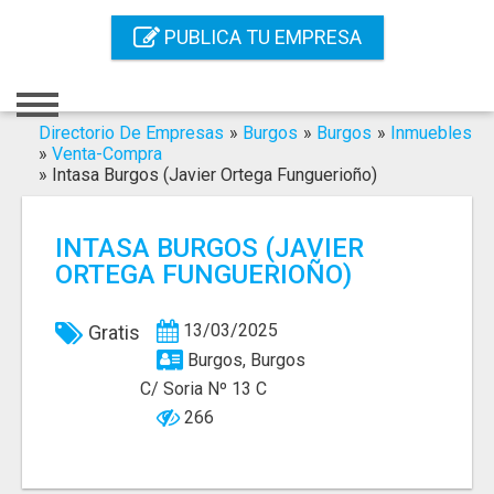
Inicio
PUBLICA TU EMPRESA
Iniciar Sesión
Registro
Directorio De Empresas
»
Burgos
»
Burgos
»
Inmuebles
»
Venta-Compra
»
Intasa Burgos (Javier Ortega Funguerioño)
Contacto
Servicios Online
INTASA BURGOS (JAVIER
ORTEGA FUNGUERIOÑO)
Servicios SEO
Publica Tu Empresa
13/03/2025
Gratis
Burgos, Burgos
Buscar
C/ Soria Nº 13 C
266