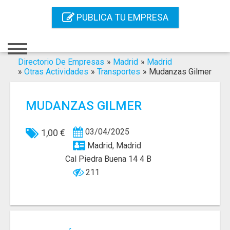
Inicio
PUBLICA TU EMPRESA
Iniciar Sesión
Registro
Directorio De Empresas
»
Madrid
»
Madrid
»
Otras Actividades
»
Transportes
»
Mudanzas Gilmer
Contacto
MUDANZAS GILMER
Servicios Online
Servicios SEO
03/04/2025
1,00 €
Madrid, Madrid
Publica Tu Empresa
Cal Piedra Buena 14 4 B
211
Buscar