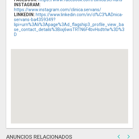
INSTAGRAM:
https://www.instagram.com/clinica.servans/
LINKEDIN:
https://www.linkedin.com/in/cl%C3%ADnica-
servans-ba4359349?
lipi=urn%3Ali%3Apage%3Ad_flagship3_profile_view_ba
se_contact_details%3Bixj6wsTRTN6F4bvHsdtrIw%3D%3
D
ANUNCIOS RELACIONADOS