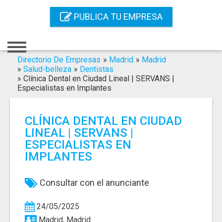
Inicio
PUBLICA TU EMPRESA
Iniciar Sesión
Registro
Directorio De Empresas
»
Madrid
»
Madrid
»
Salud-belleza
»
Dentistas
»
Clínica Dental en Ciudad Lineal | SERVANS |
Contacto
Especialistas en Implantes
Servicios Online
CLÍNICA DENTAL EN CIUDAD
Servicios SEO
LINEAL | SERVANS |
ESPECIALISTAS EN
Publica Tu Empresa
IMPLANTES
Buscar
Consultar con el anunciante
24/05/2025
Madrid, Madrid