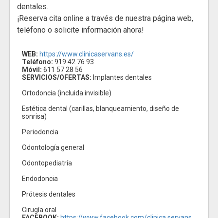
dentales.
¡Reserva cita online a través de nuestra página web,
teléfono o solicite información ahora!
WEB:
https://www.clinicaservans.es/
Teléfono:
919 42 76 93
Móvil:
611 57 28 56
SERVICIOS/OFERTAS:
Implantes dentales
Ortodoncia (incluida invisible)
Estética dental (carillas, blanqueamiento, diseño de
sonrisa)
Periodoncia
Odontología general
Odontopediatría
Endodoncia
Prótesis dentales
Cirugía oral
FACEBOOK:
https://www.facebook.com/clinica.servans