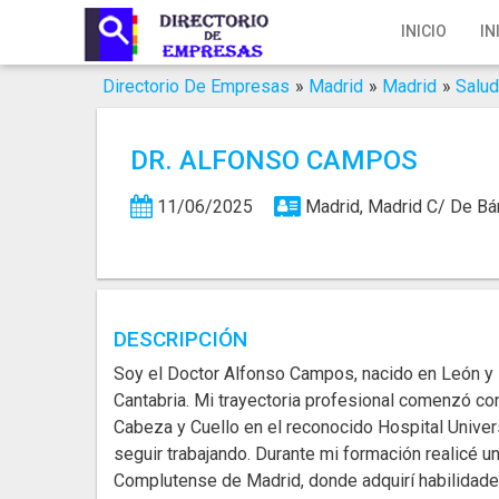
Inicio
INICIO
IN
Iniciar Sesión
Directorio De Empresas
»
Madrid
»
Madrid
»
Salud
Registro
DR. ALFONSO CAMPOS
Contacto
11/06/2025
Madrid, Madrid
C/ De Bá
Servicios Online
Servicios SEO
Publica Tu Empresa
DESCRIPCIÓN
Soy el Doctor Alfonso Campos, nacido en León y l
Buscar
Cantabria. Mi trayectoria profesional comenzó con
Cabeza y Cuello en el reconocido Hospital Univer
seguir trabajando. Durante mi formación realicé u
Complutense de Madrid, donde adquirí habilidad