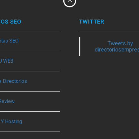
IOS SEO
TWITTER
ntas SEO
Tweets by
directoriosempre
TU WEB
 Directorios
Review
 Y Hosting