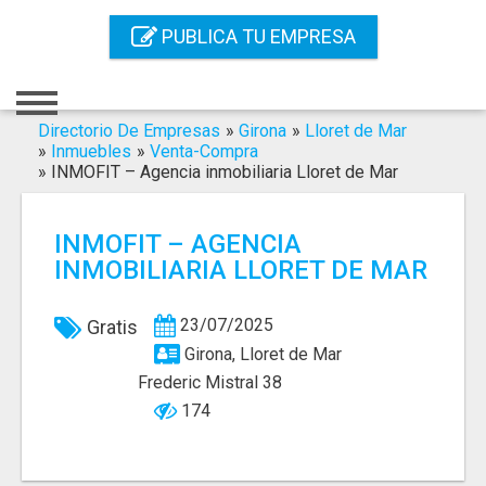
Inicio
PUBLICA TU EMPRESA
Iniciar Sesión
Registro
Directorio De Empresas
»
Girona
»
Lloret de Mar
»
Inmuebles
»
Venta-Compra
»
INMOFIT – Agencia inmobiliaria Lloret de Mar
Contacto
Servicios Online
INMOFIT – AGENCIA
INMOBILIARIA LLORET DE MAR
Servicios SEO
Publica Tu Empresa
23/07/2025
Gratis
Girona, Lloret de Mar
Buscar
Frederic Mistral 38
174