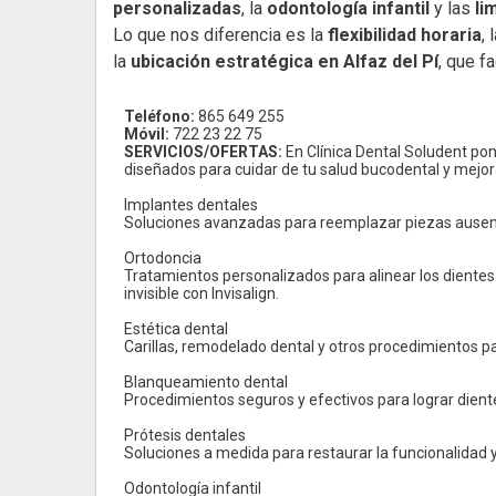
personalizadas
, la
odontología infantil
y las
li
Lo que nos diferencia es la
flexibilidad horaria
,
la
ubicación estratégica en Alfaz del Pí
, que f
Teléfono:
865 649 255
Móvil:
722 23 22 75
SERVICIOS/OFERTAS:
En Clínica Dental Soludent po
diseñados para cuidar de tu salud bucodental y mejora
Implantes dentales
Soluciones avanzadas para reemplazar piezas ausent
Ortodoncia
Tratamientos personalizados para alinear los dientes 
invisible con Invisalign.
Estética dental
Carillas, remodelado dental y otros procedimientos p
Blanqueamiento dental
Procedimientos seguros y efectivos para lograr diente
Prótesis dentales
Soluciones a medida para restaurar la funcionalidad y
Odontología infantil