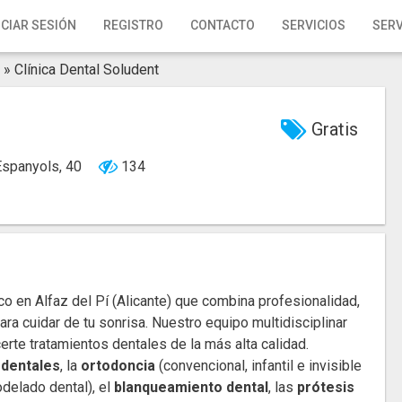
ICIAR SESIÓN
REGISTRO
CONTACTO
SERVICIOS
SERV
»
Clínica Dental Soludent
Gratis
 Espanyols, 40
134
o en Alfaz del Pí (Alicante) que combina profesionalidad,
a cuidar de tu sonrisa. Nuestro equipo multidisciplinar
rte tratamientos dentales de la más alta calidad.
 dentales
, la
ortodoncia
(convencional, infantil e invisible
odelado dental), el
blanqueamiento dental
, las
prótesis