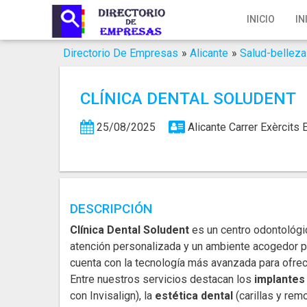
Inicio
INICIO
IN
Iniciar Sesión
Directorio De Empresas
»
Alicante
»
Salud-belleza
Registro
CLÍNICA DENTAL SOLUDENT
Contacto
25/08/2025
Alicante
Carrer Exèrcits
Servicios Online
Servicios SEO
Publica Tu Empresa
DESCRIPCIÓN
Clínica Dental Soludent
es un centro odontológic
Buscar
atención personalizada y un ambiente acogedor par
cuenta con la tecnología más avanzada para ofrece
Entre nuestros servicios destacan los
implantes
con Invisalign), la
estética dental
(carillas y rem