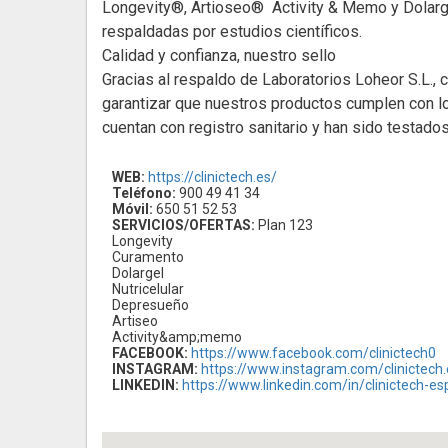
Longevity®, Artioseo® Activity & Memo y Dolarge
respaldadas por estudios científicos.
Calidad y confianza, nuestro sello
Gracias al respaldo de Laboratorios Loheor S.L.,
garantizar que nuestros productos cumplen con l
cuentan con registro sanitario y han sido testados
WEB:
https://clinictech.es/
Teléfono:
900 49 41 34
Móvil:
650 51 52 53
SERVICIOS/OFERTAS:
Plan 123
Longevity
Curamento
Dolargel
Nutricelular
Depresueño
Artiseo
Activity&amp;memo
FACEBOOK:
https://www.facebook.com/clinictech0
INSTAGRAM:
https://www.instagram.com/clinictech.
LINKEDIN:
https://www.linkedin.com/in/clinictech