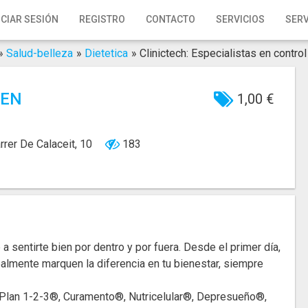
ICIAR SESIÓN
REGISTRO
CONTACTO
SERVICIOS
SERV
»
Salud-belleza
»
Dietetica
»
Clinictech: Especialistas en contro
 EN
1,00 €
rrer De Calaceit, 10
183
 a sentirte bien por dentro y por fuera. Desde el primer día,
lmente marquen la diferencia en tu bienestar, siempre
e Plan 1-2-3®, Curamento®, Nutricelular®, Depresueño®,