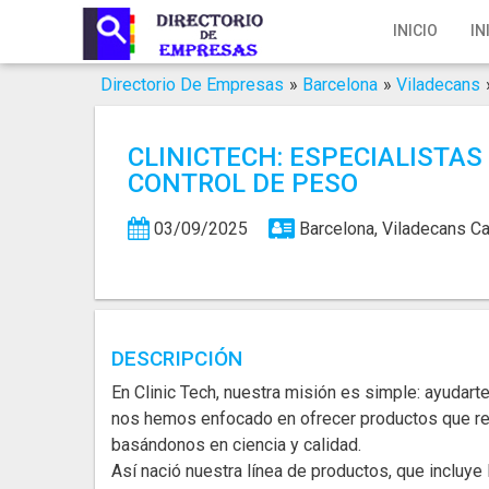
Inicio
INICIO
IN
Iniciar Sesión
Directorio De Empresas
»
Barcelona
»
Viladecans
Registro
CLINICTECH: ESPECIALISTAS
Contacto
CONTROL DE PESO
Servicios Online
03/09/2025
Barcelona, Viladecans
Ca
Servicios SEO
Publica Tu Empresa
DESCRIPCIÓN
Buscar
En Clinic Tech, nuestra misión es simple: ayudarte
nos hemos enfocado en ofrecer productos que rea
basándonos en ciencia y calidad.
Así nació nuestra línea de productos, que incluy