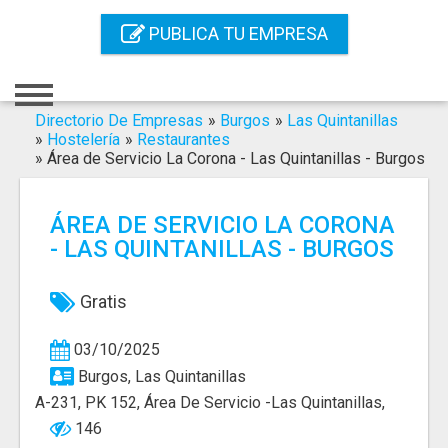
Inicio
PUBLICA TU EMPRESA
Iniciar Sesión
Registro
Directorio De Empresas
»
Burgos
»
Las Quintanillas
»
Hostelería
»
Restaurantes
»
Área de Servicio La Corona - Las Quintanillas - Burgos
Contacto
Servicios Online
ÁREA DE SERVICIO LA CORONA
- LAS QUINTANILLAS - BURGOS
Servicios SEO
Publica Tu Empresa
Gratis
Buscar
03/10/2025
Burgos, Las Quintanillas
A-231, PK 152, Área De Servicio -Las Quintanillas,
146