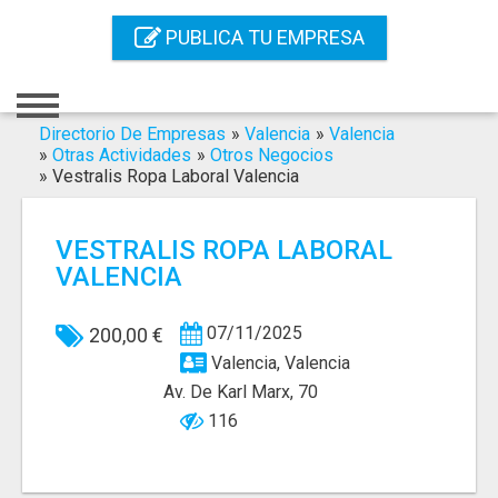
Inicio
PUBLICA TU EMPRESA
Iniciar Sesión
Registro
Directorio De Empresas
»
Valencia
»
Valencia
»
Otras Actividades
»
Otros Negocios
»
Vestralis Ropa Laboral Valencia
Contacto
Servicios Online
VESTRALIS ROPA LABORAL
VALENCIA
Servicios SEO
Publica Tu Empresa
07/11/2025
200,00 €
Valencia, Valencia
Buscar
Av. De Karl Marx, 70
116