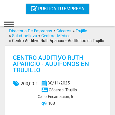
Inicio
PUBLICA TU EMPRESA
Iniciar Sesión
Registro
Directorio De Empresas
»
Cáceres
»
Trujillo
»
Salud-belleza
»
Centros-Médico
»
Centro Auditivo Ruth Aparicio - Audífonos en Trujillo
Contacto
Servicios Online
CENTRO AUDITIVO RUTH
APARICIO - AUDÍFONOS EN
Servicios SEO
TRUJILLO
Publica Tu Empresa
30/11/2025
200,00 €
Buscar
Cáceres, Trujillo
Calle Encarnación, 6
108