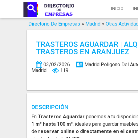
Inicio
INICIO
IN
Iniciar Sesión
Directorio De Empresas
»
Madrid
»
Otras Activida
Registro
TRASTEROS AGUARDAR | ALQ
Contacto
TRASTEROS EN ARANJUEZ
Servicios Online
03/02/2026
Madrid
Poligono Del Aut
Madrid
119
Servicios SEO
Publica Tu Empresa
Buscar
DESCRIPCIÓN
En
Trasteros Aguardar
ponemos a tu disposic
1 m² hasta 100 m²
, ideales para guardar muebles
de
reservar online o directamente en el cent