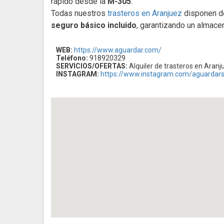
rápido desde la
M-305
.
Todas nuestros
trasteros en Aranjuez
disponen 
seguro básico incluido
, garantizando un almac
WEB:
https://www.aguardar.com/
Teléfono:
918920329
SERVICIOS/OFERTAS:
Alquiler de trasteros en Aranj
INSTAGRAM:
https://www.instagram.com/aguardars