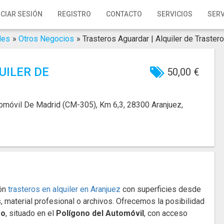
ICIAR SESIÓN
REGISTRO
CONTACTO
SERVICIOS
SERV
des
»
Otros Negocios
»
Trasteros Aguardar | Alquiler de Traster
UILER DE
50,00 €
omóvil De Madrid (CM-305), Km 6,3, 28300 Aranjuez,
ión
trasteros en alquiler en Aranjuez
con superficies desde
, material profesional o archivos. Ofrecemos la posibilidad
ro
, situado en el
Polígono del Automóvil
, con acceso