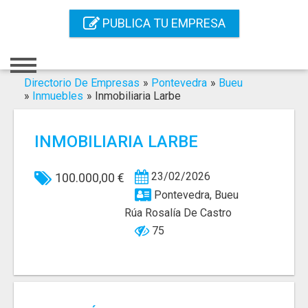
Inicio
PUBLICA TU EMPRESA
Iniciar Sesión
Registro
Directorio De Empresas
»
Pontevedra
»
Bueu
»
Inmuebles
»
Inmobiliaria Larbe
Contacto
INMOBILIARIA LARBE
Servicios Online
Servicios SEO
23/02/2026
100.000,00 €
Pontevedra, Bueu
Publica Tu Empresa
Rúa Rosalía De Castro
75
Buscar