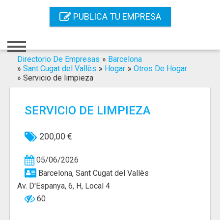
Inicio
PUBLICA TU EMPRESA
Iniciar Sesión
Registro
Directorio De Empresas
»
Barcelona
»
Sant Cugat del Vallès
»
Hogar
»
Otros De Hogar
»
Servicio de limpieza
Contacto
Servicios Online
SERVICIO DE LIMPIEZA
Servicios SEO
200,00 €
Publica Tu Empresa
05/06/2026
Buscar
Barcelona, Sant Cugat del Vallès
Av. D'Espanya, 6, H, Local 4
60