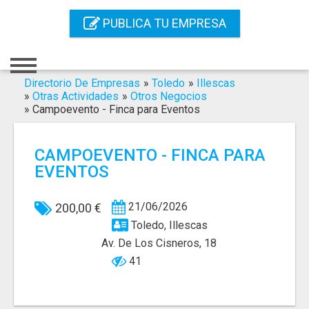
Inicio
PUBLICA TU EMPRESA
Iniciar Sesión
Registro
Directorio De Empresas
»
Toledo
»
Illescas
»
Otras Actividades
»
Otros Negocios
»
Campoevento - Finca para Eventos
Contacto
Servicios Online
CAMPOEVENTO - FINCA PARA
EVENTOS
Servicios SEO
Publica Tu Empresa
21/06/2026
200,00 €
Toledo, Illescas
Buscar
Av. De Los Cisneros, 18
41