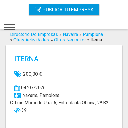
Inicio
PUBLICA TU EMPRESA
Iniciar Sesión
Registro
Directorio De Empresas
»
Navarra
»
Pamplona
»
Otras Actividades
»
Otros Negocios
»
Iterna
Contacto
ITERNA
Servicios Online
Servicios SEO
200,00 €
Publica Tu Empresa
04/07/2026
Navarra, Pamplona
Buscar
C. Luis Morondo Urra, 5, Entreplanta Oficina, 2ª B2
39