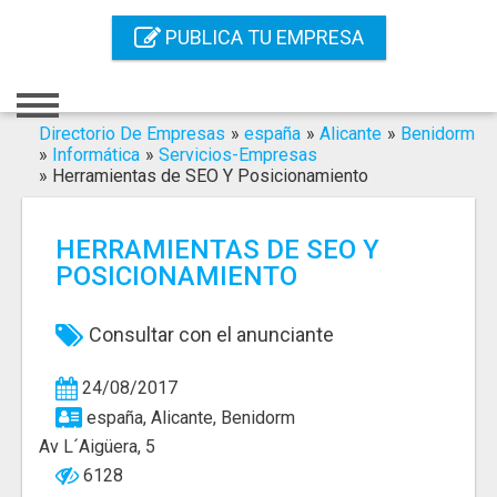
Inicio
PUBLICA TU EMPRESA
Iniciar Sesión
Registro
Directorio De Empresas
»
españa
»
Alicante
»
Benidorm
»
Informática
»
Servicios-Empresas
»
Herramientas de SEO Y Posicionamiento
Contacto
Servicios Online
HERRAMIENTAS DE SEO Y
POSICIONAMIENTO
Servicios SEO
Publica Tu Empresa
Consultar con el anunciante
Buscar
24/08/2017
españa, Alicante, Benidorm
Av L´Aigüera, 5
6128