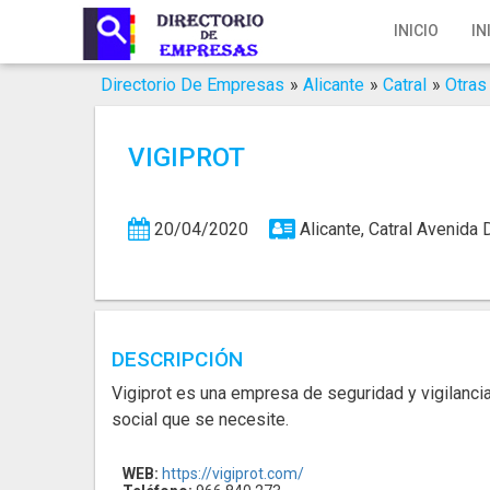
Inicio
INICIO
IN
Iniciar Sesión
Directorio De Empresas
»
Alicante
»
Catral
»
Otras
Registro
VIGIPROT
Contacto
Servicios Online
20/04/2020
Alicante, Catral
Avenida D
Servicios SEO
Publica Tu Empresa
DESCRIPCIÓN
Buscar
Vigiprot es una empresa de seguridad y vigilancia
social que se necesite.
WEB:
https://vigiprot.com/