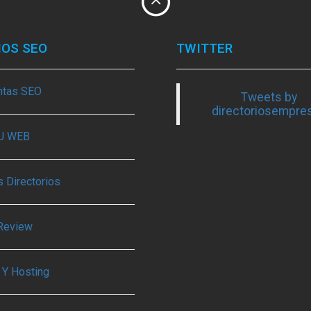
IOS SEO
TWITTER
ntas SEO
Tweets by
directoriosempre
TU WEB
 Directorios
Review
 Y Hosting