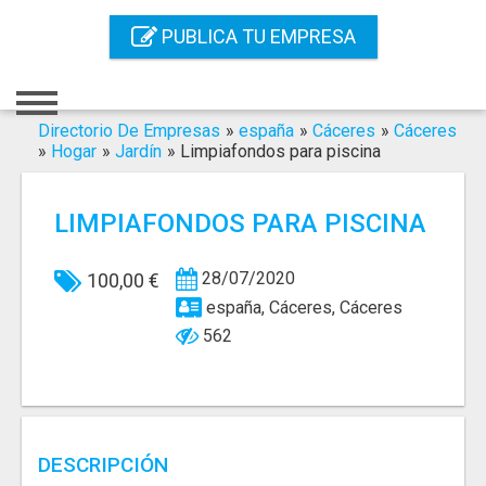
Inicio
PUBLICA TU EMPRESA
Iniciar Sesión
Registro
Directorio De Empresas
»
españa
»
Cáceres
»
Cáceres
»
Hogar
»
Jardín
»
Limpiafondos para piscina
Contacto
LIMPIAFONDOS PARA PISCINA
Servicios Online
Servicios SEO
28/07/2020
100,00 €
españa, Cáceres, Cáceres
Publica Tu Empresa
562
Buscar
DESCRIPCIÓN