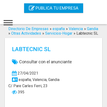
Inicio
PUBLICA TU EMPRESA
Iniciar Sesión
Registro
Directorio De Empresas
»
españa
»
Valencia
»
Gandia
»
Otras Actividades
»
Servicios-Hogar
»
Labtecnic SL
Contacto
LABTECNIC SL
Servicios Online
Servicios SEO
Consultar con el anunciante
Publica Tu Empresa
27/04/2021
españa, Valencia, Gandia
Buscar
C/ Pare Carles Ferri, 23
395