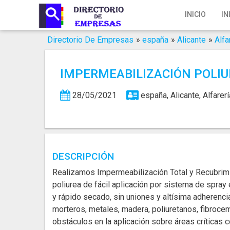
Inicio
INICIO
IN
Iniciar Sesión
Directorio De Empresas
»
españa
»
Alicante
»
Alfa
Registro
IMPERMEABILIZACIÓN POLI
Contacto
28/05/2021
españa, Alicante, Alfarer
Servicios Online
Servicios SEO
Publica Tu Empresa
DESCRIPCIÓN
Realizamos Impermeabilización Total y Recubri
Buscar
poliurea de fácil aplicación por sistema de spray e
y rápido secado, sin uniones y altísima adherenci
morteros, metales, madera, poliuretanos, fibrocem
obstáculos en la aplicación sobre áreas críticas