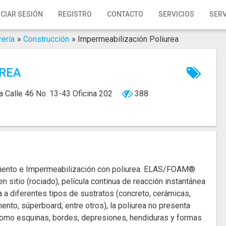
ICIAR SESIÓN
REGISTRO
CONTACTO
SERVICIOS
SERV
rería
»
Construcción
»
Impermeabilización Poliurea
UREA
ía
Calle 46 No. 13-43 Oficina 202
388
miento e Impermeabilización con poliurea. ELAS/FOAM®
n sitio (rociado), película continua de reacción instantánea
a a diferentes tipos de sustratos (concreto, cerámicas,
ento, súperboard, entre otros), la poliurea no presenta
 como esquinas, bordes, depresiones, hendiduras y formas