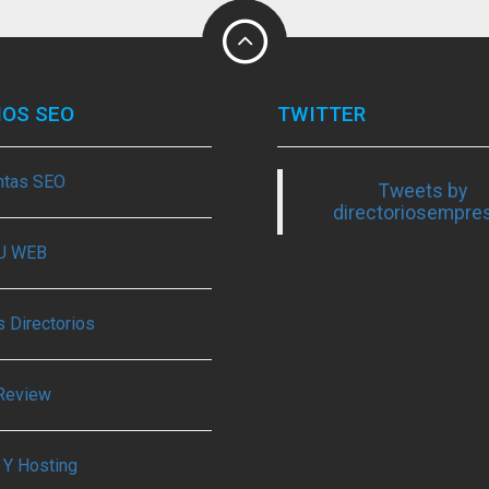
IOS SEO
TWITTER
ntas SEO
Tweets by
directoriosempre
TU WEB
 Directorios
Review
 Y Hosting