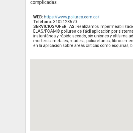
complicadas.
WEB:
https://www.poliurea.com.co/
Teléfono:
3102123670
SERVICIOS/OFERTAS:
Realizamos Impermeabilización
ELAS/FOAM® poliurea de fácil aplicación por sistema d
instantánea y rápido secado, sin uniones y altísima a
morteros, metales, madera, poliuretanos, fibrocement
en la aplicación sobre áreas críticas como esquinas,