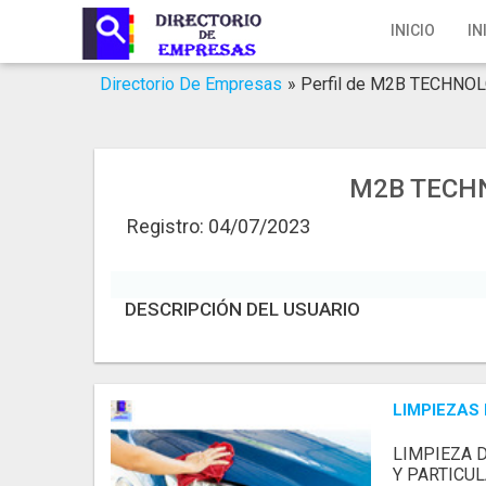
Inicio
INICIO
IN
Iniciar Sesión
Directorio De Empresas
»
Perfil de M2B TECHNOLO
Registro
Contacto
M2B TECHNO
Servicios Online
Registro: 04/07/2023
Servicios SEO
DESCRIPCIÓN DEL USUARIO
Publica Tu Empresa
Buscar
LIMPIEZAS
LIMPIEZA 
Y PARTICU