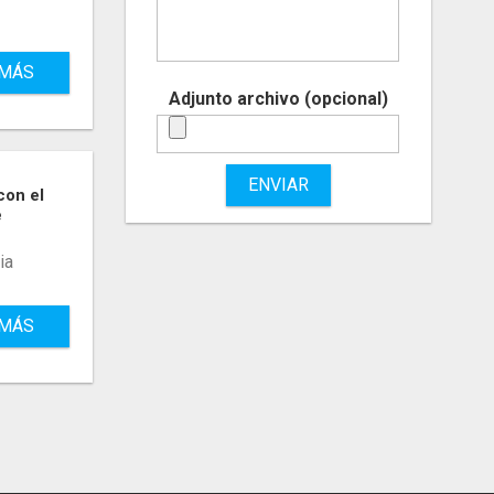
 MÁS
Adjunto archivo (opcional)
ENVIAR
con el
e
ia
 MÁS