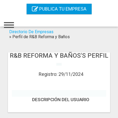
Inicio
PUBLICA TU EMPRESA
Iniciar Sesión
Registro
Directorio De Empresas
»
Perfil de R&B Reforma y Baños
Contacto
Servicios Online
R&B REFORMA Y BAÑOS'S PERFIL
Servicios SEO
Registro: 29/11/2024
Publica Tu Empresa
Buscar
DESCRIPCIÓN DEL USUARIO