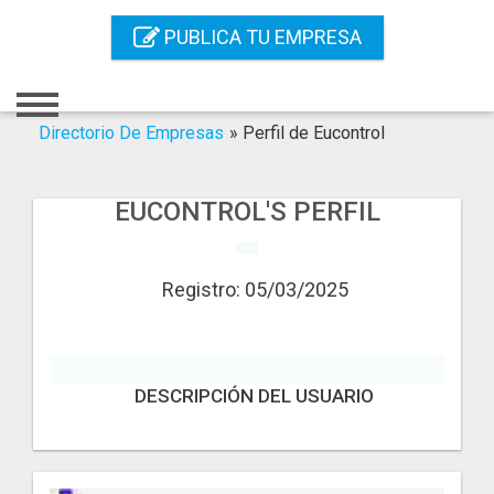
Inicio
PUBLICA TU EMPRESA
Iniciar Sesión
Registro
Directorio De Empresas
»
Perfil de Eucontrol
Contacto
EUCONTROL'S PERFIL
Servicios Online
Servicios SEO
Registro: 05/03/2025
Publica Tu Empresa
Buscar
DESCRIPCIÓN DEL USUARIO