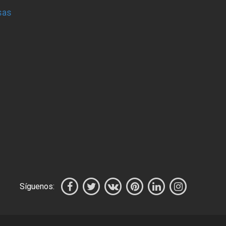
sas
Síguenos: