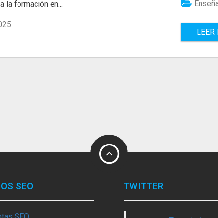
Enseñ
a la formación en...
025
LEER
IOS SEO
TWITTER
ntas SEO