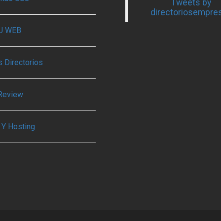
Tweets by
directoriosempre
TU WEB
 Directorios
Review
 Y Hosting