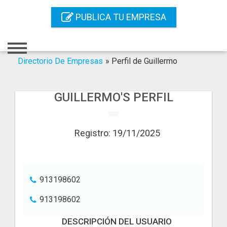
Inicio
PUBLICA TU EMPRESA
Iniciar Sesión
Registro
Directorio De Empresas
»
Perfil de Guillermo
Contacto
GUILLERMO'S PERFIL
Servicios Online
Servicios SEO
Registro: 19/11/2025
Publica Tu Empresa
Buscar
913198602
913198602
DESCRIPCIÓN DEL USUARIO