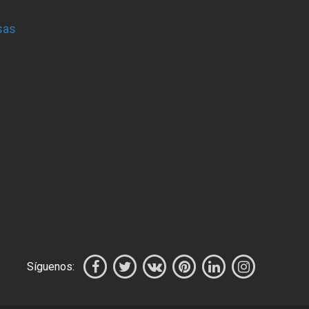
sas
Síguenos: