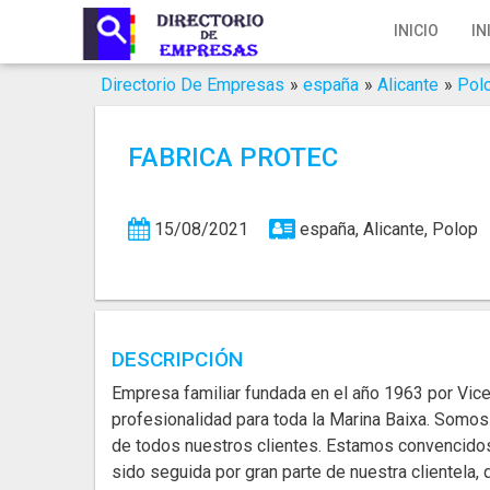
Inicio
INICIO
IN
Iniciar Sesión
Directorio De Empresas
»
españa
»
Alicante
»
Pol
Registro
FABRICA PROTEC
Contacto
Servicios Online
15/08/2021
españa, Alicante, Polop
Servicios SEO
Publica Tu Empresa
DESCRIPCIÓN
Buscar
Empresa familiar fundada en el año 1963 por Vice
profesionalidad para toda la Marina Baixa. Somos
de todos nuestros clientes. Estamos convencidos
sido seguida por gran parte de nuestra clientela, 