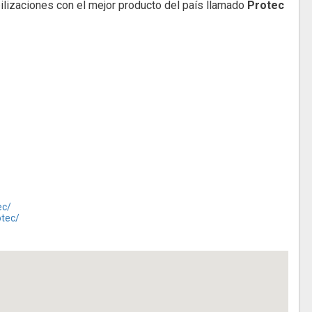
lizaciones con el mejor producto del país llamado
Protec
ec/
otec/