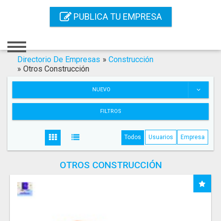
Inicio
PUBLICA TU EMPRESA
Iniciar Sesión
Registro
Directorio De Empresas
»
Construcción
»
Otros Construcción
Contacto
NUEVO
Servicios Online
FILTROS
Servicios SEO
Todos
Usuarios
Empresa
Publica Tu Empresa
OTROS CONSTRUCCIÓN
Buscar