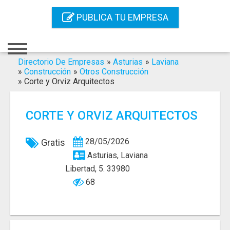
Inicio
PUBLICA TU EMPRESA
Iniciar Sesión
Registro
Directorio De Empresas
»
Asturias
»
Laviana
»
Construcción
»
Otros Construcción
»
Corte y Orviz Arquitectos
Contacto
Servicios Online
CORTE Y ORVIZ ARQUITECTOS
Servicios SEO
28/05/2026
Gratis
Publica Tu Empresa
Asturias, Laviana
Libertad, 5. 33980
Buscar
68