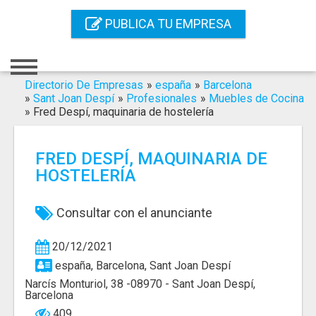
Inicio
PUBLICA TU EMPRESA
Iniciar Sesión
Registro
Directorio De Empresas
»
españa
»
Barcelona
»
Sant Joan Despí
»
Profesionales
»
Muebles de Cocina
»
Fred Despí, maquinaria de hostelería
Contacto
Servicios Online
FRED DESPÍ, MAQUINARIA DE
HOSTELERÍA
Servicios SEO
Publica Tu Empresa
Consultar con el anunciante
Buscar
20/12/2021
españa, Barcelona, Sant Joan Despí
Narcís Monturiol, 38 -08970 - Sant Joan Despí,
Barcelona
409