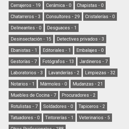
Cerrajeros -
19
Cerámica -
0
Chapistas -
0
Chatarreros -
3
Consultores -
29
Cristalerías -
0
Delineantes -
0
Desguaces -
1
Desinsectación -
15
Detectives privados -
3
Ebanistas -
1
Editoriales -
1
Embalajes -
0
Gestorías -
7
Fotógrafos -
13
Jardineros -
7
Laboratorios -
3
Lavanderías -
2
Limpiezas -
32
Notarios -
1
Mármoles -
0
Mudanzas -
21
Muebles de Cocina -
7
Procuradores -
2
Rotulistas -
7
Soldadores -
0
Tapiceros -
2
Tatuadores -
0
Tintorerías -
1
Veterinarios -
5
Otros Profesionales -
188