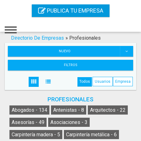
Inicio
PUBLICA TU EMPRESA
Iniciar Sesión
Registro
Directorio De Empresas
»
Profesionales
Contacto
NUEVO
Servicios Online
FILTROS
Servicios SEO
Todos
Usuarios
Empresa
Publica Tu Empresa
PROFESIONALES
Buscar
Abogados -
134
Antenistas -
8
Arquitectos -
22
Asesorías -
49
Asociaciones -
3
Carpintería madera -
5
Carpintería metálica -
6