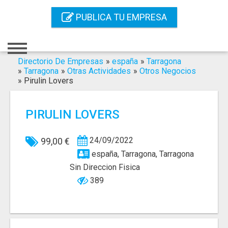
Inicio
PUBLICA TU EMPRESA
Iniciar Sesión
Registro
Directorio De Empresas
»
españa
»
Tarragona
»
Tarragona
»
Otras Actividades
»
Otros Negocios
»
Pirulin Lovers
Contacto
Servicios Online
PIRULIN LOVERS
Servicios SEO
24/09/2022
99,00 €
Publica Tu Empresa
españa, Tarragona, Tarragona
Sin Direccion Fisica
Buscar
389