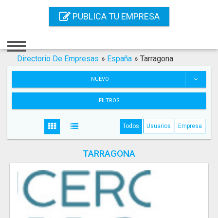
Inicio
PUBLICA TU EMPRESA
Iniciar Sesión
Registro
Directorio De Empresas
»
España
»
Tarragona
Contacto
NUEVO
Servicios Online
FILTROS
Servicios SEO
Todos
Usuarios
Empresa
Publica Tu Empresa
TARRAGONA
Buscar