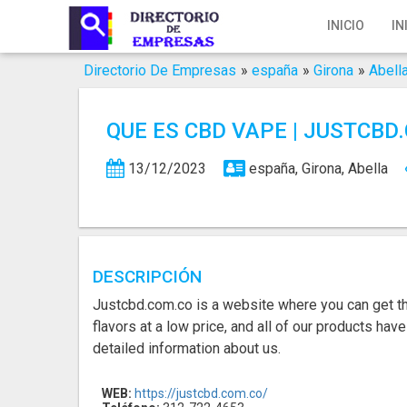
Inicio
INICIO
IN
Iniciar Sesión
Directorio De Empresas
»
españa
»
Girona
»
Abell
Registro
QUE ES CBD VAPE | JUSTCBD
Contacto
13/12/2023
españa, Girona, Abella
Servicios Online
Servicios SEO
Publica Tu Empresa
DESCRIPCIÓN
Justcbd.com.co is a website where you can get t
Buscar
flavors at a low price, and all of our products hav
detailed information about us.
WEB:
https://justcbd.com.co/