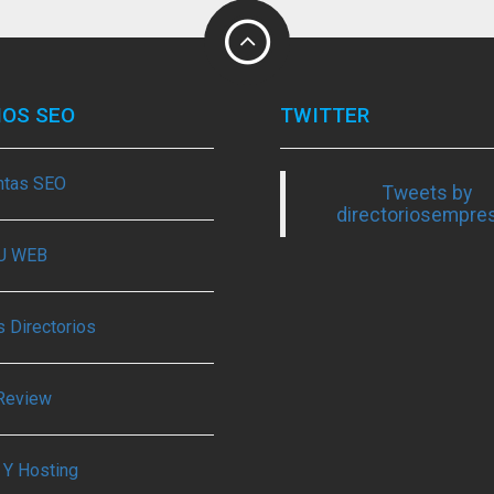
IOS SEO
TWITTER
ntas SEO
Tweets by
directoriosempre
TU WEB
 Directorios
Review
 Y Hosting