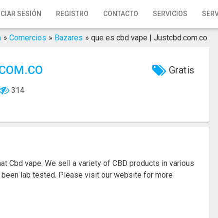
ICIAR SESIÓN
REGISTRO
CONTACTO
SERVICIOS
SERV
a
»
Comercios
»
Bazares
»
que es cbd vape | Justcbd.com.co
.COM.CO
Gratis
314
hat Cbd vape.
We sell a variety of CBD products in various
e been lab tested.
Please visit our website for more