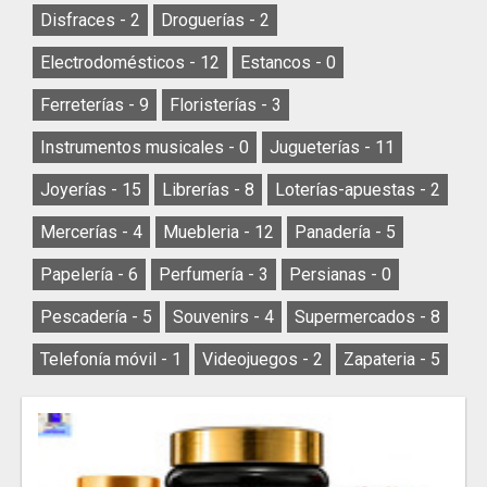
Disfraces -
2
Droguerías -
2
Electrodomésticos -
12
Estancos -
0
Ferreterías -
9
Floristerías -
3
Instrumentos musicales -
0
Jugueterías -
11
Joyerías -
15
Librerías -
8
Loterías-apuestas -
2
Mercerías -
4
Muebleria -
12
Panadería -
5
Papelería -
6
Perfumería -
3
Persianas -
0
Pescadería -
5
Souvenirs -
4
Supermercados -
8
Telefonía móvil -
1
Videojuegos -
2
Zapateria -
5