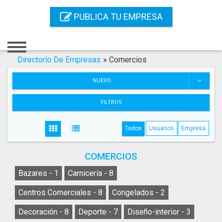
Inicio
PUBLICA TU EMPRESA
Iniciar Sesión
Registro
Directorio De Empresas
»
Comercios
Contacto
NUEVO
Servicios Online
FILTROS
Servicios SEO
Todos
Usuarios
Empresa
Publica Tu Empresa
COMERCIOS
Buscar
Bazares -
1
Carnicería -
8
Centros Comerciales -
8
Congelados -
2
Decoración -
8
Deporte -
7
Diseño-interior -
3