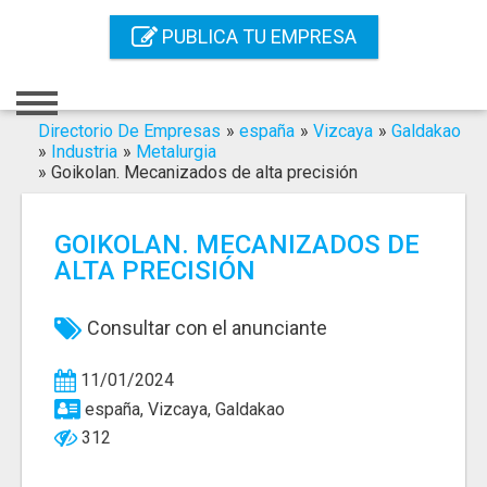
Inicio
PUBLICA TU EMPRESA
Iniciar Sesión
Registro
Directorio De Empresas
»
españa
»
Vizcaya
»
Galdakao
»
Industria
»
Metalurgia
»
Goikolan. Mecanizados de alta precisión
Contacto
Servicios Online
GOIKOLAN. MECANIZADOS DE
ALTA PRECISIÓN
Servicios SEO
Publica Tu Empresa
Consultar con el anunciante
Buscar
11/01/2024
españa, Vizcaya, Galdakao
312