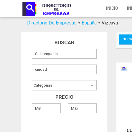
Inicio
INICIO
IN
Iniciar Sesión
Directorio De Empresas
»
España
»
Vizcaya
Registro
NUEV
BUSCAR
Contacto
Servicios Online
Servicios SEO
Publica Tu Empresa
PRECIO
Buscar