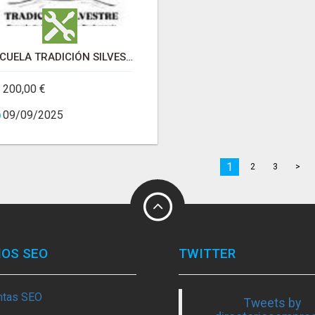
ESCUELA TRADICIÓN SILVESTRE
200,00 €
09/09/2025
1
2
3
>
IOS SEO
TWITTER
ntas SEO
Tweets by