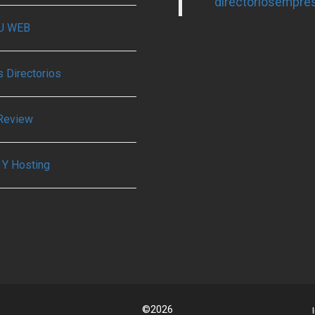
directoriosempre
TU WEB
 Directorios
Review
 Y Hosting
©2026