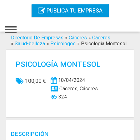
Inicio
PUBLICA TU EMPRESA
Iniciar Sesión
Registro
Directorio De Empresas
»
Cáceres
»
Cáceres
»
Salud-belleza
»
Psicólogos
»
Psicología Montesol
Contacto
PSICOLOGÍA MONTESOL
Servicios Online
Servicios SEO
10/04/2024
100,00 €
Cáceres, Cáceres
Publica Tu Empresa
324
Buscar
DESCRIPCIÓN