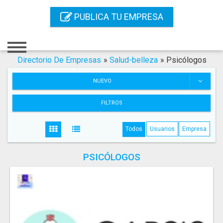
Inicio
PUBLICA TU EMPRESA
Iniciar Sesión
Registro
Directorio De Empresas
»
Salud-belleza
»
Psicólogos
Contacto
NUEVO
Servicios Online
FILTROS
Servicios SEO
Todos
Usuarios
Empresa
Publica Tu Empresa
PSICÓLOGOS
Buscar