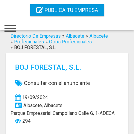
Inicio
PUBLICA TU EMPRESA
Iniciar Sesión
Registro
Directorio De Empresas
»
Albacete
»
Albacete
»
Profesionales
»
Otros Profesionales
»
BOJ FORESTAL, S.L.
Contacto
Servicios Online
BOJ FORESTAL, S.L.
Servicios SEO
Consultar con el anunciante
Publica Tu Empresa
19/09/2024
Buscar
Albacete, Albacete
Parque Empresarial Campollano Calle G, 1-ADECA
294