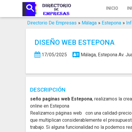
Inicio
INICIO
IN
Iniciar Sesión
Directorio De Empresas
»
Málaga
»
Estepona
»
In
Registro
DISEÑO WEB ESTEPONA
Contacto
17/05/2025
Málaga, Estepona
Av. Ju
Servicios Online
Servicios SEO
Publica Tu Empresa
DESCRIPCIÓN
seño paginas web Estepona
, realizamos la cr
Buscar
online en Estepona
Realizamos páginas web con una calidad-precio d
que multiplican considerablemente el presupuest
trabajo. Si alguna funcionalidad no la podemos re