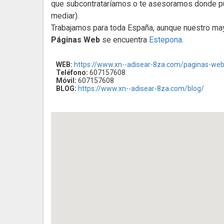
que subcontrataríamos o te asesoramos donde pu
mediar).
Trabajamos para toda España, aunque nuestro may
Páginas Web
se encuentra
Estepona
.
WEB:
https://www.xn--adisear-8za.com/paginas-we
Teléfono:
607157608
Móvil:
607157608
BLOG:
https://www.xn--adisear-8za.com/blog/