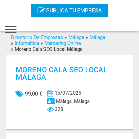
Inicio
PUBLICA TU EMPRESA
Iniciar Sesión
Registro
Directorio De Empresas
»
Málaga
»
Málaga
»
Informática
»
Marketing Online
»
Moreno Cala SEO Local Málaga
Contacto
Servicios Online
MORENO CALA SEO LOCAL
MÁLAGA
Servicios SEO
Publica Tu Empresa
15/07/2025
99,00 €
Málaga, Málaga
Buscar
328