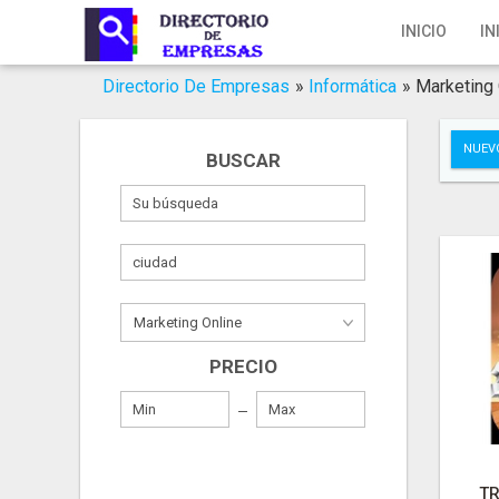
Inicio
INICIO
IN
Iniciar Sesión
Directorio De Empresas
»
Informática
»
Marketing 
Registro
NUEV
BUSCAR
Contacto
Servicios Online
Servicios SEO
Publica Tu Empresa
PRECIO
Buscar