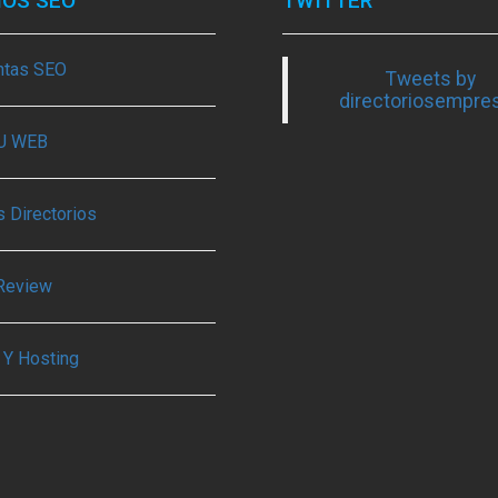
IOS SEO
TWITTER
ntas SEO
Tweets by
directoriosempre
TU WEB
 Directorios
Review
 Y Hosting