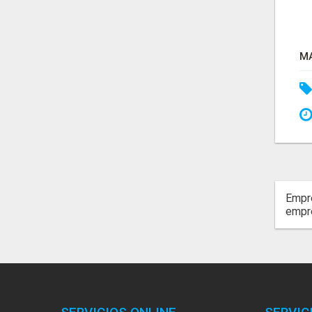
Empre
empr