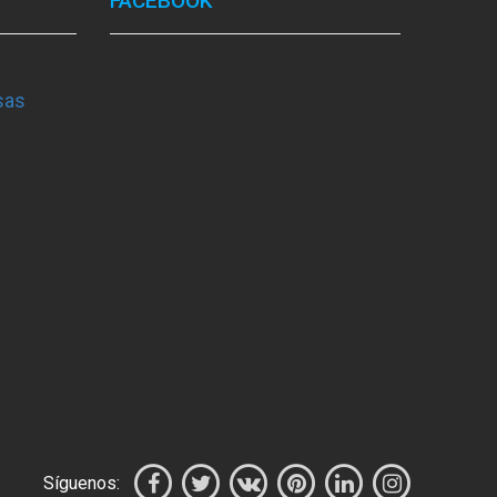
FACEBOOK
sas
Síguenos: