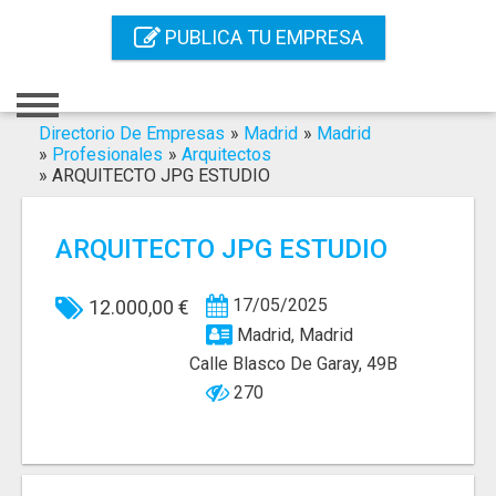
Inicio
PUBLICA TU EMPRESA
Iniciar Sesión
Registro
Directorio De Empresas
»
Madrid
»
Madrid
»
Profesionales
»
Arquitectos
»
ARQUITECTO JPG ESTUDIO
Contacto
Servicios Online
ARQUITECTO JPG ESTUDIO
Servicios SEO
17/05/2025
12.000,00 €
Publica Tu Empresa
Madrid, Madrid
Calle Blasco De Garay, 49B
Buscar
270