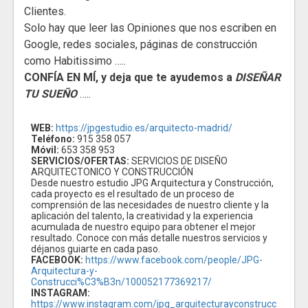
Clientes.
Solo hay que leer las Opiniones que nos escriben en
Google, redes sociales, páginas de construcción
como Habitissimo …..
CONFÍA EN MÍ, y deja que te ayudemos a
DISEÑAR
TU SUEÑO
…..
WEB:
https://jpgestudio.es/arquitecto-madrid/
Teléfono:
915 358 057
Móvil:
653 358 953
SERVICIOS/OFERTAS:
SERVICIOS DE DISEÑO
ARQUITECTONICO Y CONSTRUCCIÓN
Desde nuestro estudio JPG Arquitectura y Construcción,
cada proyecto es el resultado de un proceso de
comprensión de las necesidades de nuestro cliente y la
aplicación del talento, la creatividad y la experiencia
acumulada de nuestro equipo para obtener el mejor
resultado. Conoce con más detalle nuestros servicios y
déjanos guiarte en cada paso.
FACEBOOK:
https://www.facebook.com/people/JPG-
Arquitectura-y-
Construcci%C3%B3n/100052177369217/
INSTAGRAM:
https://www.instagram.com/jpg_arquitecturayconstrucc