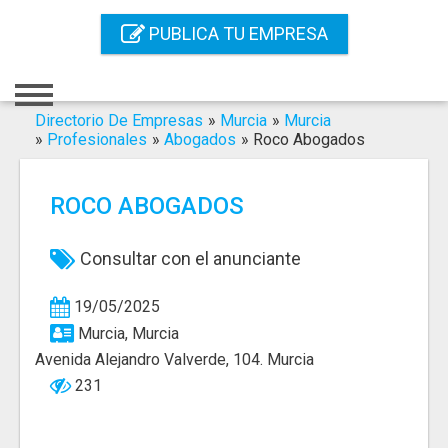
Inicio
PUBLICA TU EMPRESA
Iniciar Sesión
Registro
Directorio De Empresas
»
Murcia
»
Murcia
»
Profesionales
»
Abogados
»
Roco Abogados
Contacto
ROCO ABOGADOS
Servicios Online
Servicios SEO
Consultar con el anunciante
Publica Tu Empresa
19/05/2025
Murcia, Murcia
Buscar
Avenida Alejandro Valverde, 104. Murcia
231